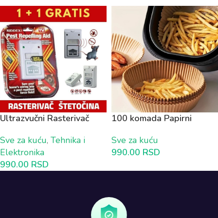
Ultrazvučni Rasterivač
100 komada Papirni
ŠTETOČINA 1+1 GRATIS
KALUP za Air Fryer
Sve za kuću
,
Tehnika i
Sve za kuću
Elektronika
990.00
RSD
990.00
RSD