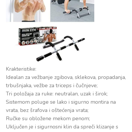
Krakteristike:
Idealan za vežbanje zgibova, sklekova, propadanja,
trbušnjaka, vežbe za triceps i čučnjeve;
Tri položaja za ruke: neutralan, uzak i širok;
Sistemom poluge se lako i sigurno montira na
vrata, bez šrafova i oštećenja vrata;
Ručke su obložene mekom penom;
Uključen je i sigurnosni klin da spreči klizanje s