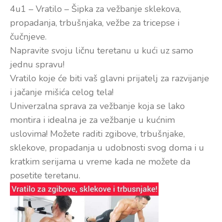
4u1 – Vratilo – Šipka za vežbanje sklekova,
propadanja, trbušnjaka, vežbe za tricepse i
čučnjeve.
Napravite svoju ličnu teretanu u kući uz samo
jednu spravu!
Vratilo koje će biti vaš glavni prijatelj za razvijanje
i jačanje mišića celog tela!
Univerzalna sprava za vežbanje koja se lako
montira i idealna je za vežbanje u kućnim
uslovima! Možete raditi zgibove, trbušnjake,
sklekove, propadanja u udobnosti svog doma i u
kratkim serijama u vreme kada ne možete da
posetite teretanu.