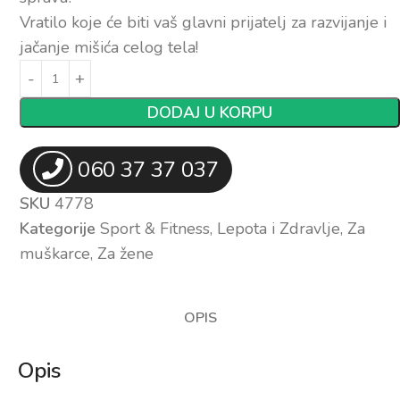
Vratilo koje će biti vaš glavni prijatelj za razvijanje i
jačanje mišića celog tela!
DODAJ U KORPU
060 37 37 037
SKU
4778
Kategorije
Sport & Fitness
,
Lepota i Zdravlje
,
Za
muškarce
,
Za žene
OPIS
Opis