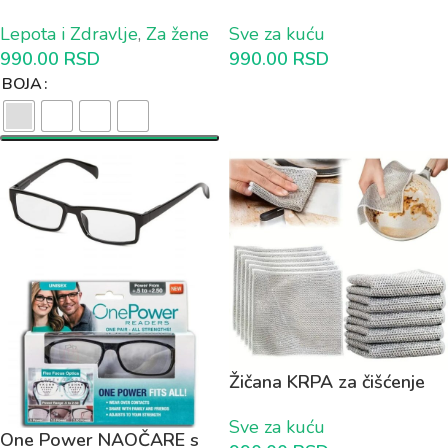
Japansko iscrtavanje
Mikrofibera (set od 4
Lepota i Zdravlje
,
Za žene
Sve za kuću
obrva 1+1 GRATIS
komada)
990.00
RSD
990.00
RSD
BOJA
Žičana KRPA za čišćenje
10 plus 5 GRATIS
Sve za kuću
One Power NAOČARE s