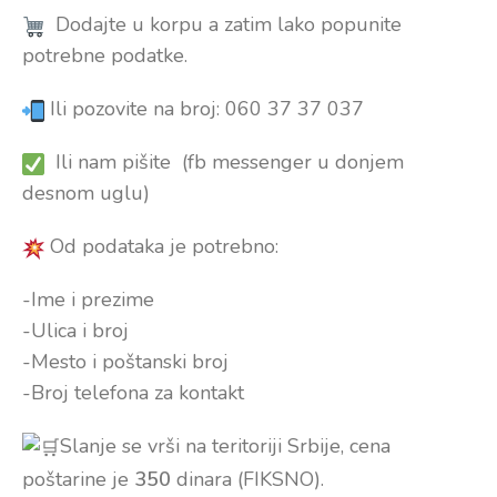
Dodajte u korpu a zatim lako popunite
potrebne podatke.
Ili pozovite na broj: 060 37 37 037
Ili nam pišite (fb messenger u donjem
desnom uglu)
Od podataka je potrebno:
-Ime i prezime
-Ulica i broj
-Mesto i poštanski broj
-Broj telefona za kontakt
Slanje se vrši na teritoriji Srbije, cena
poštarine je
350
dinara (FIKSNO).