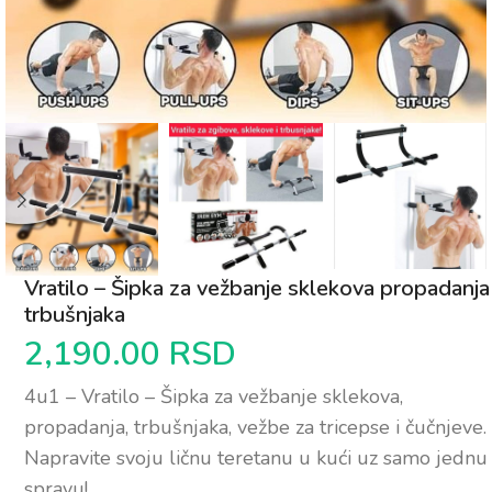
Vratilo – Šipka za vežbanje sklekova propadanja
trbušnjaka
2,190.00
RSD
4u1 – Vratilo – Šipka za vežbanje sklekova,
propadanja, trbušnjaka, vežbe za tricepse i čučnjeve.
Napravite svoju ličnu teretanu u kući uz samo jednu
spravu!