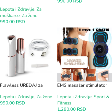
990.00
RSD
fleksibilnim fokusom 1+1
Lepota i Zdravlje
,
Za
GRATIS
muškarce
,
Za žene
990.00
RSD
Flawless UREĐAJ za
EMS masažer stimulator
uklanjanje dlačica sa
mišića za CELO TELO 1
Lepota i Zdravlje
,
Za žene
Lepota i Zdravlje
,
Sport &
punjivom baterijom
plus 1 GRATIS
990.00
RSD
Fitness
1,290.00
RSD