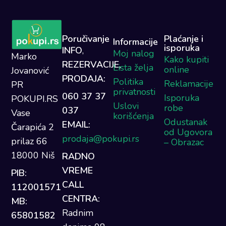
Poručivanje
Plaćanje i
Informacije
isporuka
INFO
,
Moj nalog
Marko
Kako kupiti
REZERVACIJE,
Lista želja
online
Jovanović
PRODAJA:
Politika
Reklamacije
PR
privatnosti
060 37 37
Isporuka
POKUPI.RS
Uslovi
robe
037
Vase
korišćenja
Odustanak
EMAIL:
Čarapića 2
od Ugovora
prodaja@pokupi.rs
prilaz 66
– Obrazac
18000 Niš
RADNO
VREME
PIB:
CALL
112001571
CENTRA:
MB:
Radnim
65801582