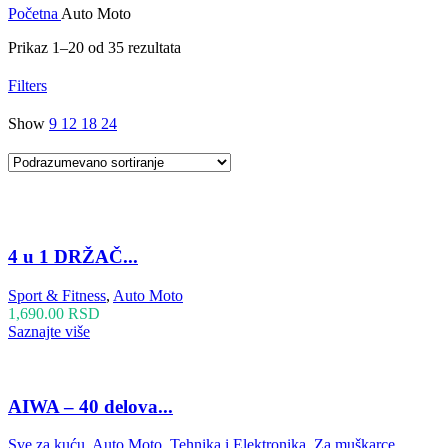
Početna
Auto Moto
Prikaz 1–20 od 35 rezultata
Filters
Show
9
12
18
24
4 u 1 DRŽAČ...
Sport & Fitness
,
Auto Moto
1,690.00
RSD
Saznajte više
AIWA – 40 delova...
Sve za kuću
,
Auto Moto
,
Tehnika i Elektronika
,
Za muškarce