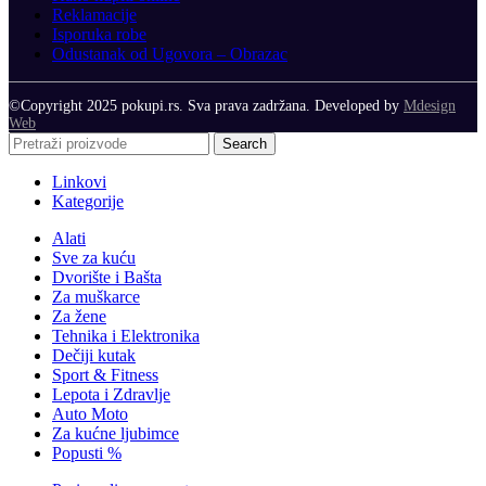
Reklamacije
Isporuka robe
Odustanak od Ugovora – Obrazac
©Copyright 2025 pokupi.rs. Sva prava zadržana. Developed by
Mdesign
Web
Search
Linkovi
Kategorije
Alati
Sve za kuću
Dvorište i Bašta
Za muškarce
Za žene
Tehnika i Elektronika
Dečiji kutak
Sport & Fitness
Lepota i Zdravlje
Auto Moto
Za kućne ljubimce
Popusti %