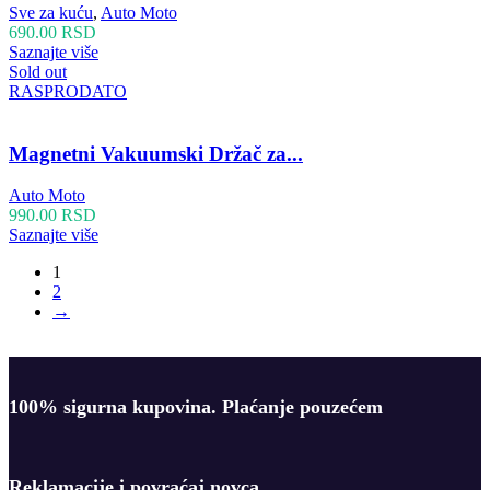
Sve za kuću
,
Auto Moto
690.00
RSD
Saznajte više
Sold out
RASPRODATO
Magnetni Vakuumski Držač za...
Auto Moto
990.00
RSD
Saznajte više
1
2
→
100% sigurna kupovina. Plaćanje pouzećem​
Reklamacije i povraćaj novca​