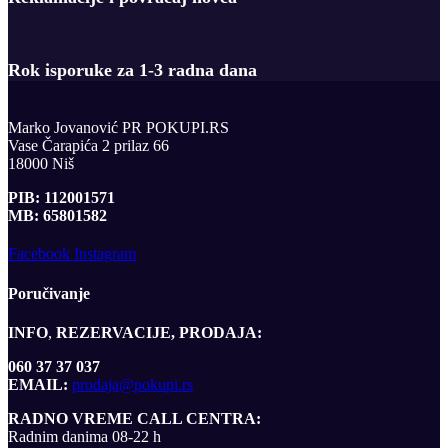
Rok isporuke za 1-3 radna dana​
Marko Jovanović PR POKUPI.RS
Vase Čarapića 2 prilaz 66
18000 Niš
PIB: 112001571
MB: 65801582
Facebook
Instagram
Poručivanje
INFO
,
REZERVACIJE, PRODAJA:
060 37 37 037
EMAIL:
prodaja@pokupi.rs
RADNO VREME CALL CENTRA:
Radnim danima 08-22 h