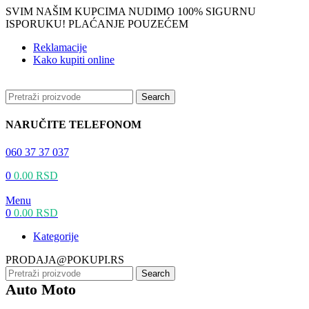
SVIM NAŠIM KUPCIMA NUDIMO 100% SIGURNU
ISPORUKU! PLAĆANJE POUZEĆEM
Reklamacije
Kako kupiti online
Search
NARUČITE TELEFONOM
060 37 37 037
0
0.00
RSD
Menu
0
0.00
RSD
Kategorije
PRODAJA@POKUPI.RS
Search
Auto Moto