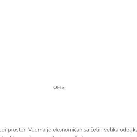
OPIS
tedi prostor. Veoma je ekonomičan sa četiri velika odeljk