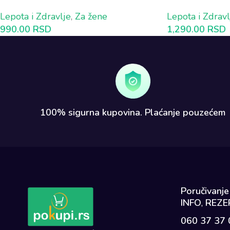
dlačica sa punjivom baterijom
CELO TELO 1 p
Lepota i Zdravlje
,
Za žene
Lepota i Zdravl
990.00
RSD
1,290.00
RSD
100% sigurna kupovina. Plaćanje pouzećem​
Poručivanje
INFO
,
REZER
060 37 37 