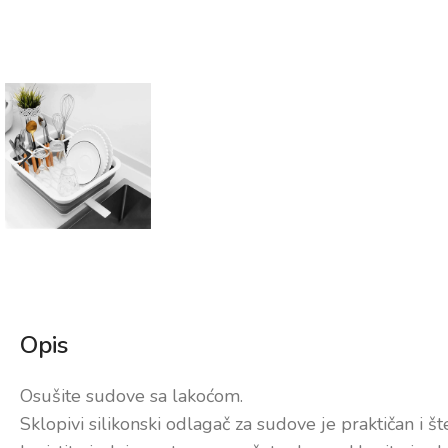
Opis
Osušite sudove sa lakoćom.
Sklopivi silikonski odlagač za sudove je praktičan i š