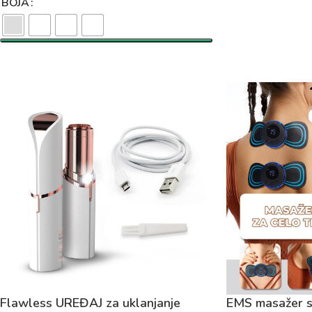
BOJA
Flawless UREĐAJ za uklanjanje
EMS masažer st