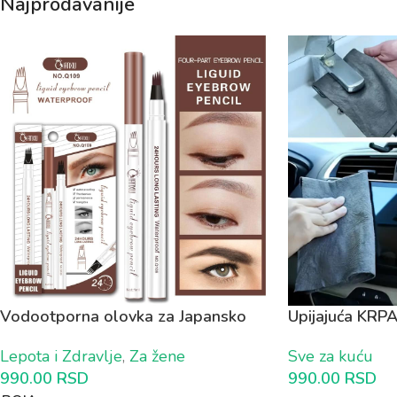
Najprodavanije
Vodootporna olovka za Japansko
Upijajuća KRPA
iscrtavanje obrva 1+1 GRATIS
od 4 komada)
Lepota i Zdravlje
,
Za žene
Sve za kuću
990.00
RSD
990.00
RSD