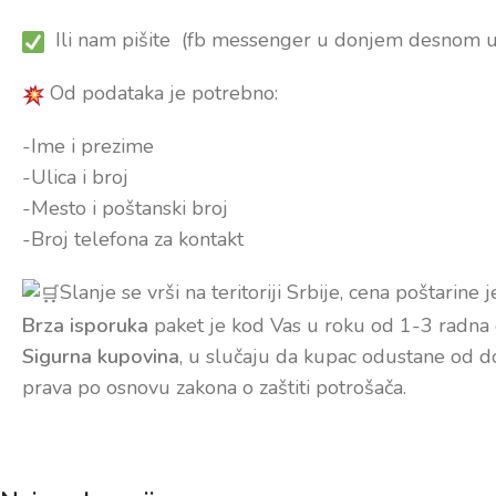
Ili nam pišite (fb messenger u donjem desnom 
Od podataka je potrebno:
-Ime i prezime
-Ulica i broj
-Mesto i poštanski broj
-Broj telefona za kontakt
Slanje se vrši na teritoriji Srbije, cena poštarine 
Brza isporuka
paket je kod Vas u roku od 1-3 radna 
Sigurna kupovina
, u slučaju da kupac odustane od do
prava po osnovu zakona o zaštiti potrošača.