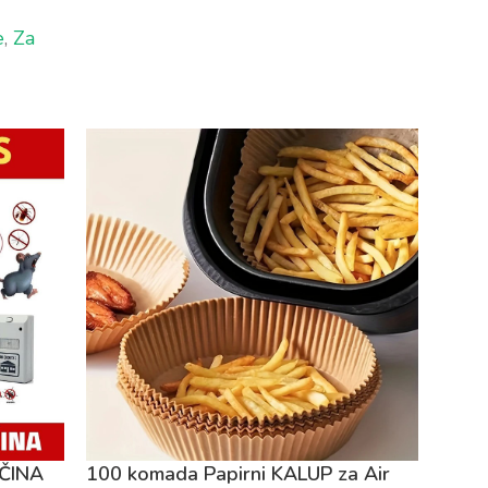
e
,
Za
OČINA
100 komada Papirni KALUP za Air