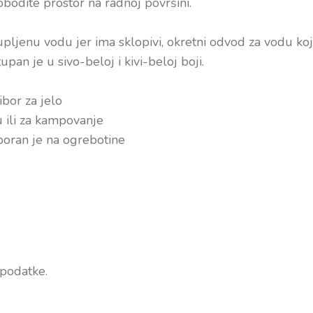
bodite prostor na radnoj površini.
upljenu vodu jer ima sklopivi, okretni odvod za vodu k
an je u sivo-beloj i kivi-beloj boji.
ribor za jelo
u ili za kampovanje
otporan je na ogrebotine
podatke.