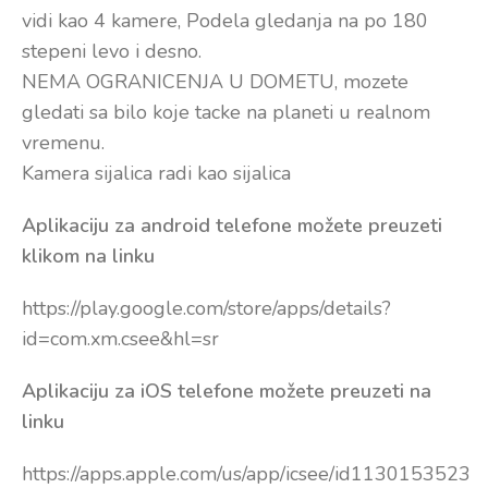
vidi kao 4 kamere, Podela gledanja na po 180
stepeni levo i desno.
NEMA OGRANICENJA U DOMETU, mozete
gledati sa bilo koje tacke na planeti u realnom
vremenu.
Kamera sijalica radi kao sijalica
Aplikaciju za android telefone možete preuzeti
klikom na linku
https://play.google.com/store/apps/details?
id=com.xm.csee&hl=sr
Aplikaciju za iOS telefone možete preuzeti na
linku
https://apps.apple.com/us/app/icsee/id1130153523