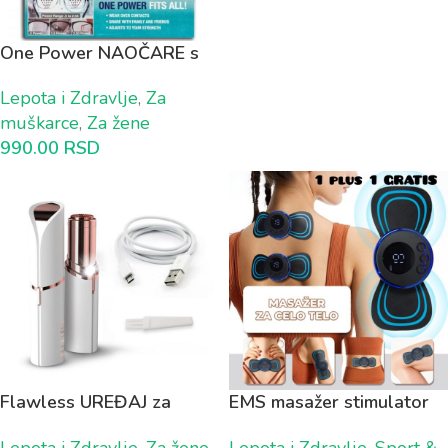
One Power NAOČARE s
fleksibilnim fokusom 1+1
Lepota i Zdravlje
,
Za
GRATIS
muškarce
,
Za žene
990.00
RSD
Flawless UREĐAJ za
EMS masažer stimulator
uklanjanje dlačica sa
mišića za CELO TELO 1
Lepota i Zdravlje
,
Za žene
Lepota i Zdravlje
,
Sport &