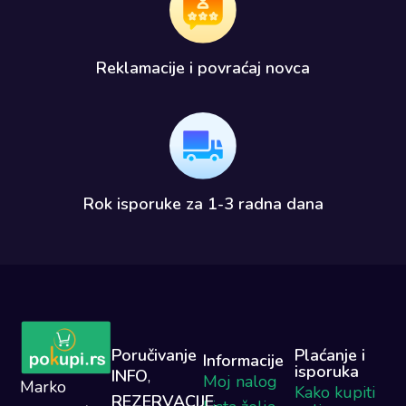
Reklamacije i povraćaj novca​
Rok isporuke za 1-3 radna dana​
Poručivanje
Plaćanje i
Informacije
isporuka
INFO
,
Moj nalog
Marko
Kako kupiti
REZERVACIJE,