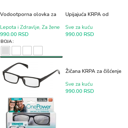
Vodootporna olovka za
Upijajuća KRPA od
Japansko iscrtavanje
Mikrofibera (set od 4
Lepota i Zdravlje
,
Za žene
Sve za kuću
obrva 1+1 GRATIS
komada)
990.00
RSD
990.00
RSD
BOJA
Žičana KRPA za čišćenje
10 plus 5 GRATIS
Sve za kuću
990.00
RSD