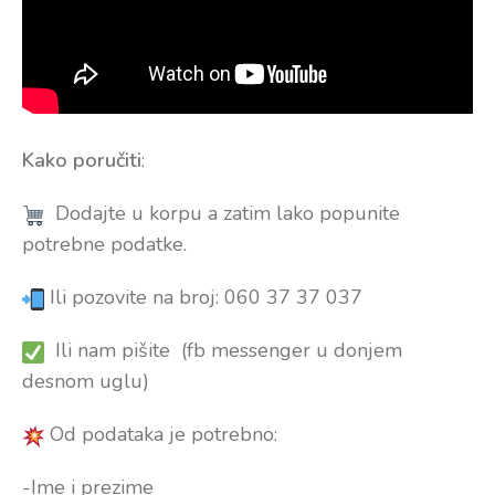
Kako poručiti
:
Dodajte u korpu a zatim lako popunite
potrebne podatke.
Ili pozovite na broj: 060 37 37 037
Ili nam pišite (fb messenger u donjem
desnom uglu)
Od podataka je potrebno:
-Ime i prezime