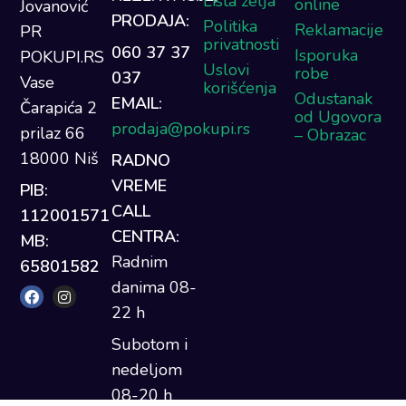
Lista želja
online
Jovanović
PRODAJA:
Politika
Reklamacije
PR
privatnosti
060 37 37
Isporuka
POKUPI.RS
Uslovi
robe
037
Vase
korišćenja
Odustanak
EMAIL:
Čarapića 2
od Ugovora
prodaja@pokupi.rs
prilaz 66
– Obrazac
18000 Niš
RADNO
VREME
PIB:
CALL
112001571
CENTRA:
MB:
Radnim
65801582
danima 08-
22 h
Subotom i
nedeljom
08-20 h