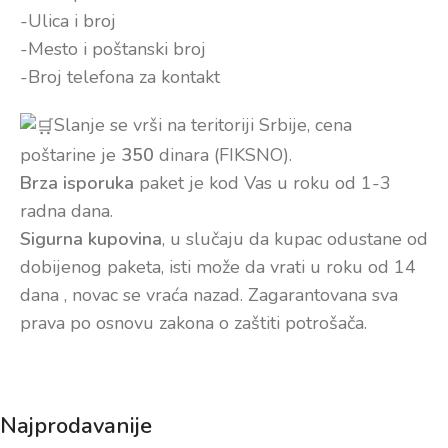
-Ulica i broj
-Mesto i poštanski broj
-Broj telefona za kontakt
Slanje se vrši na teritoriji Srbije, cena
poštarine je
350
dinara (FIKSNO).
Brza isporuka
paket je kod Vas u roku od 1-3
radna dana.
Sigurna kupovina
, u slučaju da kupac odustane od
dobijenog paketa, isti može da vrati u roku od 14
dana , novac se vraća nazad. Zagarantovana sva
prava po osnovu zakona o zaštiti potrošača.
Najprodavanije