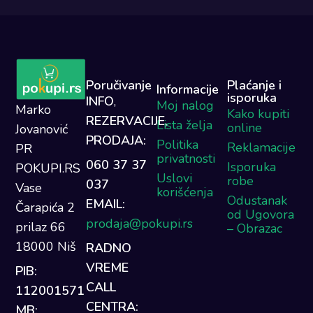
Poručivanje
Plaćanje i
Informacije
isporuka
INFO
,
Moj nalog
Marko
Kako kupiti
REZERVACIJE,
Lista želja
online
Jovanović
PRODAJA:
Politika
Reklamacije
PR
privatnosti
060 37 37
Isporuka
POKUPI.RS
Uslovi
robe
037
Vase
korišćenja
Odustanak
EMAIL:
Čarapića 2
od Ugovora
prodaja@pokupi.rs
prilaz 66
– Obrazac
18000 Niš
RADNO
VREME
PIB:
CALL
112001571
CENTRA:
MB: