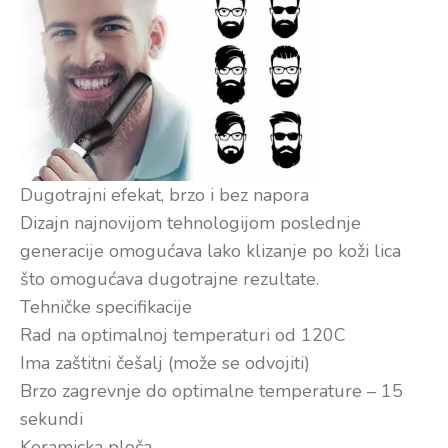
Dugotrajni efekat, brzo i bez napora
Dizajn najnovijom tehnologijom poslednje
generacije omogućava lako klizanje po koži lica
što omogućava dugotrajne rezultate.
Tehničke specifikacije
Rad na optimalnoj temperaturi od 120C
Ima zaštitni češalj (može se odvojiti)
Brzo zagrevnje do optimalne temperature – 15
sekundi
Keramicka ploča