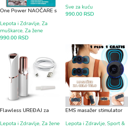
10 plus 5 GRATIS
Sve za kuću
One Power NAOČARE s
990.00
RSD
fleksibilnim fokusom 1+1
Lepota i Zdravlje
,
Za
GRATIS
muškarce
,
Za žene
990.00
RSD
Flawless UREĐAJ za
EMS masažer stimulator
uklanjanje dlačica sa
mišića za CELO TELO 1
Lepota i Zdravlje
,
Za žene
Lepota i Zdravlje
,
Sport &
punjivom baterijom
plus 1 GRATIS