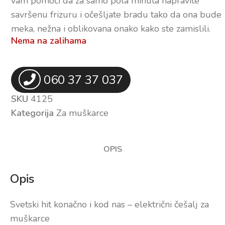
vam pomoći da za samo pola minuta napravite
savršenu frizuru i očešljate bradu tako da ona bude
meka, nežna i oblikovana onako kako ste zamislili.
Nema na zalihama
060 37 37 037
SKU
4125
Kategorija
Za muškarce
OPIS
Opis
Svetski hit konačno i kod nas – električni češalj za
muškarce