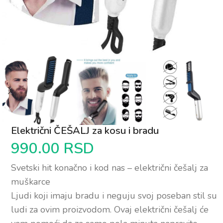
Električni ČEŠALJ za kosu i bradu
990.00
RSD
Svetski hit konačno i kod nas – električni češalj za
muškarce
Ljudi koji imaju bradu i neguju svoj poseban stil su
ludi za ovim proizvodom. Ovaj električni češalj će