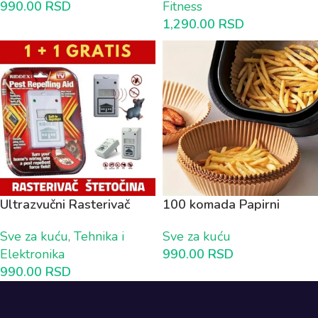
990.00
RSD
Fitness
1,290.00
RSD
Ultrazvučni Rasterivač
100 komada Papirni
ŠTETOČINA 1+1 GRATIS
KALUP za Air Fryer
Sve za kuću
,
Tehnika i
Sve za kuću
Elektronika
990.00
RSD
990.00
RSD