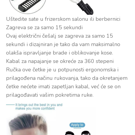
Uštedite sate u frizerskom salonu ili berbernici
Zagreva se za samo 15 sekundi
Ovaj električni češalj se zagreva za samo 15
sekundi i dizajniran je tako da vam maksimalno
olakša ispravljanje brade i oblikovanje kose.
Kabal za napajanje se okreće za 360 stepeni
Ručka ove četke je u potpunosti ergonomska i
prilagođena načinu rukovanja, tako da okretanjem
četke nećete imati zapetljan kabal, već će se on
prilagođavati vašim pokretima ruke.