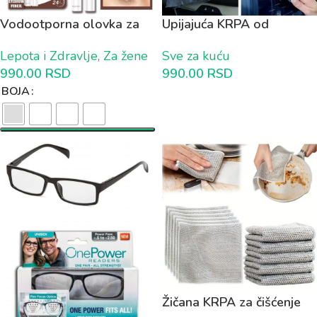
Vodootporna olovka za
Upijajuća KRPA od
Japansko iscrtavanje
Mikrofibera (set od 4
Lepota i Zdravlje
,
Za žene
Sve za kuću
obrva 1+1 GRATIS
komada)
990.00
RSD
990.00
RSD
BOJA
Žičana KRPA za čišćenje