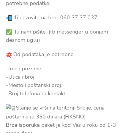
potrebne podatke.
Ili pozovite na broj: 060 37 37 037
Ili nam pišite (fb messenger u donjem
desnom uglu)
Od podataka je potrebno:
-Ime i prezime
-Ulica i broj
-Mesto i poštanski broj
-Broj telefona za kontakt
Slanje se vrši na teritoriji Srbije, cena
poštarine je
350
dinara (FIKSNO).
Brza isporuka
paket je kod Vas u roku od 1-3