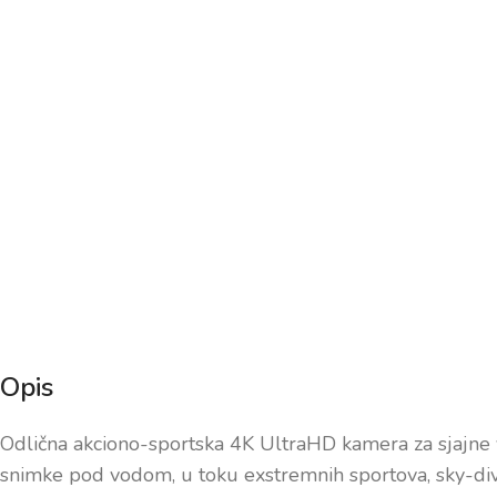
Opis
Odlična akciono-sportska 4K UltraHD kamera za sjajne v
snimke pod vodom, u toku exstremnih sportova, sky-divin