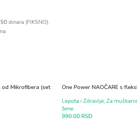
350
dinara (FIKSNO).
na.
 od Mikrofibera (set
One Power NAOČARE s fleksi
fokusom 1+1 GRATIS
Lepota i Zdravlje
,
Za muškarc
žene
990.00
RSD