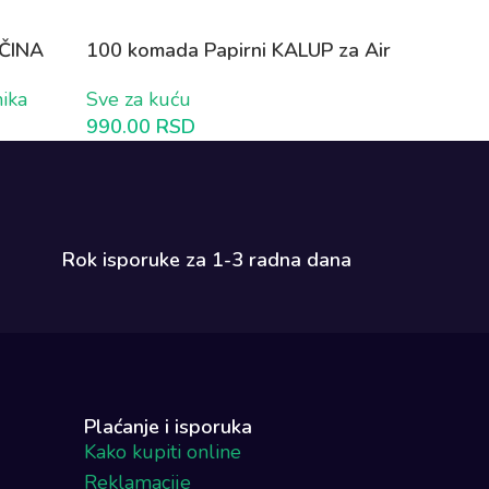
OČINA
100 komada Papirni KALUP za Air
Fryer
nika
Sve za kuću
990.00
RSD
Rok isporuke za 1-3 radna dana​
Plaćanje i isporuka
Kako kupiti online
Reklamacije