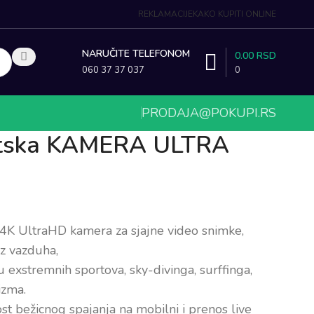
REKLAMACIJE
KAKO KUPITI ONLINE
NARUČITE TELEFONOM
0.00
RSD
0
060 37 37 037
PRODAJA@POKUPI.RS
rtska KAMERA ULTRA
 4K UltraHD kamera za sjajne video snimke,
iz vazduha,
exstremnih sportova, sky-divinga, surffinga,
izma.
 bežicnog spajanja na mobilni i prenos live