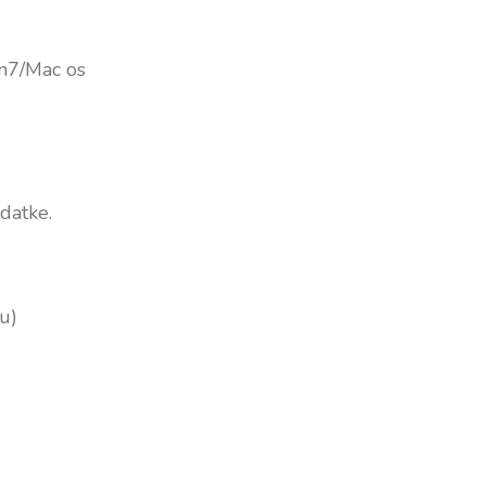
n7/Mac os
datke.
u)