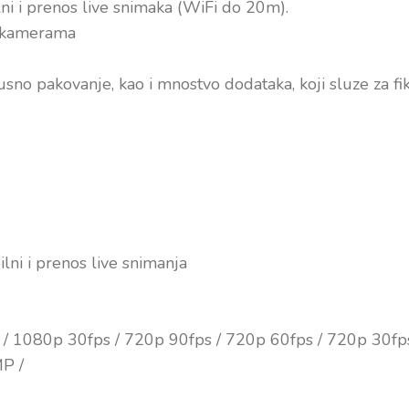
i i prenos live snimaka (WiFi do 20m).
o kamerama
sno pakovanje, kao i mnostvo dodataka, koji sluze za f
ni i prenos live snimanja
s / 1080p 30fps / 720p 90fps / 720p 60fps / 720p 30fp
MP /