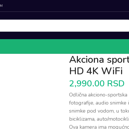
EM
Akciona spo
HD 4K WiFi
2,990.00
RSD
Odlična akciono-sportska
fotografije, audio snimke 
snimke pod vodom, u toku 
biciklizama, auto/motocikl
Ova kamera ima mogućnost