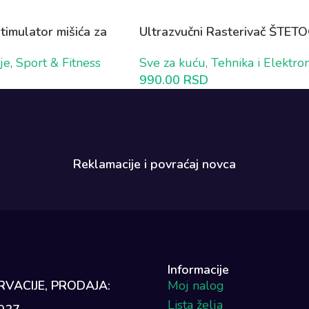
imulator mišića za
Ultrazvučni Rasterivač ŠTET
lus 1 GRATIS
1+1 GRATIS
je
,
Sport & Fitness
Sve za kuću
,
Tehnika i Elektro
990.00
RSD
Reklamacije i povraćaj novca​
Informacije
VACIJE, PRODAJA:
Moj nalog
Lista želja