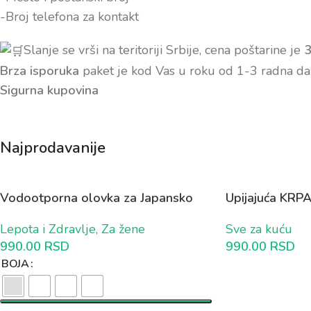
-Broj telefona za kontakt
Slanje se vrši na teritoriji Srbije, cena poštarine je
Brza isporuka
paket je kod Vas u roku od 1-3 radna da
Sigurna kupovina
Najprodavanije
Vodootporna olovka za Japansko
Upijajuća KRPA
iscrtavanje obrva 1+1 GRATIS
od 4 komada)
Lepota i Zdravlje
,
Za žene
Sve za kuću
990.00
RSD
990.00
RSD
BOJA