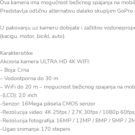
Ova kamera ima mogućnost bežicnog spajanja na mobiln
Predstavlja odličnu alternativu daleko skupljim GoPr
U pakovanju uz kameru dobijate i zaštitno vodonepropu
(kacigu, motor, bicikl, auto).
Karakteristike
Akciona kamera ULTRA HD 4K WIFI:
– Boja: Crna
– Vodootporna do 30 m
– WiFi do 20 m – mogucnost bežicnog spajanja na mobil
-(LCD): 2,0 inch
-Senzor: 16Mega piksela CMOS senzor
-Rezolucija video: 4K 25fps / 2.7K 30fps / 1080p 60fp
-Rezolucija fotografija: 16MP / 12MP / 8MP / 5MP / 2
-Ugao snimanja: 170 stepeni