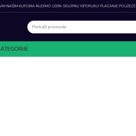
VIM NAŠIM KUPCIMA NUDIMO 100% SIGURNU ISPORUKU! PLAĆANJE POUZEĆ
KATEGORIJE