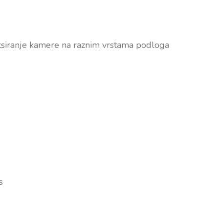
iksiranje kamere na raznim vrstama podloga
s