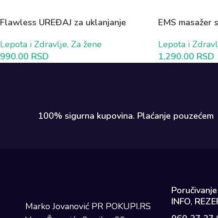
Flawless UREĐAJ za uklanjanje
EMS masažer st
dlačica sa punjivom baterijom
CELO TELO 1 p
Lepota i Zdravlje
,
Za žene
Lepota i Zdravl
990.00
RSD
1,290.00
RSD
100% sigurna kupovina. Plaćanje pouzećem​
Poručivanje
INFO
,
REZER
Marko Jovanović PR POKUPI.RS