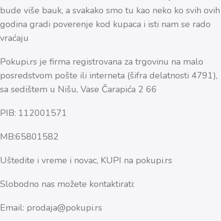
bude više bauk, a svakako smo tu kao neko ko svih ovih
godina gradi poverenje kod kupaca i isti nam se rado
vraćaju
Pokupi.rs je firma registrovana za trgovinu na malo
posredstvom pošte ili interneta (šifra delatnosti 4791),
sa sedištem u Nišu, Vase Čarapića 2 66
PIB: 112001571
MB:65801582
Uštedite i vreme i novac, KUPI na pokupi.rs
Slobodno nas možete kontaktirati:
Email: prodaja@pokupi.rs