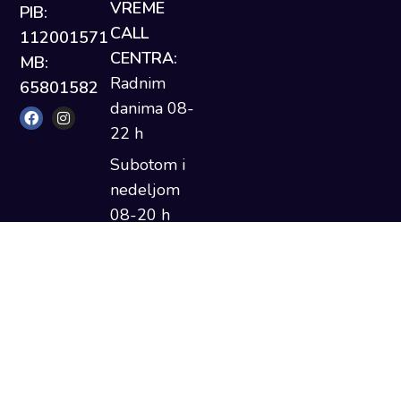
VREME
PIB:
CALL
112001571
CENTRA:
MB:
Radnim
65801582
danima 08-
22 h
Subotom i
nedeljom
08-20 h
ONLINE
porudžbine
24/7
©Copyright 2025 pokupi.rs. Sva
prava zadržana. Developed by
Mdesign Web