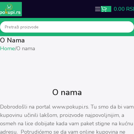
0.00
RS
O Nama
Home
O nama
O nama
Dobrodošli na portal www.pokupi.rs. Tu smo da bi vam
kupovinu učinili lakšom, proizvode najpovoljnijim, a
osmeh na lice dobijate kada vam paket stigne na kućnu
adresu. Potrudićemo se da vam online kupovina ne