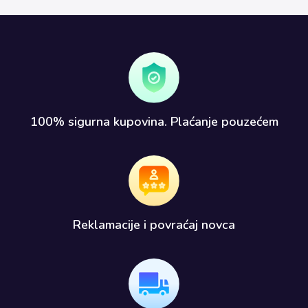
100% sigurna kupovina. Plaćanje pouzećem​
Reklamacije i povraćaj novca​