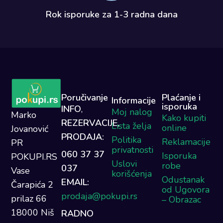
Rok isporuke za 1-3 radna dana​
Poručivanje
Plaćanje i
Informacije
isporuka
INFO
,
Moj nalog
Marko
Kako kupiti
REZERVACIJE,
Lista želja
online
Jovanović
PRODAJA:
Politika
Reklamacije
PR
privatnosti
060 37 37
Isporuka
POKUPI.RS
Uslovi
robe
037
Vase
korišćenja
Odustanak
EMAIL:
Čarapića 2
od Ugovora
prodaja@pokupi.rs
prilaz 66
– Obrazac
18000 Niš
RADNO