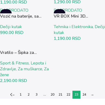
1,290.00
RSD
1,190.00
RSD
RASPRODATO
RASPRODATO
SOLD
SOLD
Vozić na baterije, sa...
VR BOX Mini 3D...
OUT
OUT
Dečiji kutak
Tehnika i Elektronika
,
Dečiji
990.00
RSD
kutak
1,190.00
RSD
Vratilo – Šipka za...
Sport & Fitness
,
Lepota i
Zdravlje
,
Za muškarce
,
Za
žene
2,190.00
RSD
←
1
2
3
…
20
21
22
23
24
→