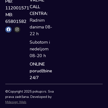
PIB:
CALL
112001571
CENTRA:
MB:
Radnim
65801582
danima 08-
22 h
Subotom i
nedeljom
08-20 h
ONLINE
porudžbine
24/7
©Copyright 2025 pokupi.rs. Sva
prava zadržana. Developed by
Mdesign Web