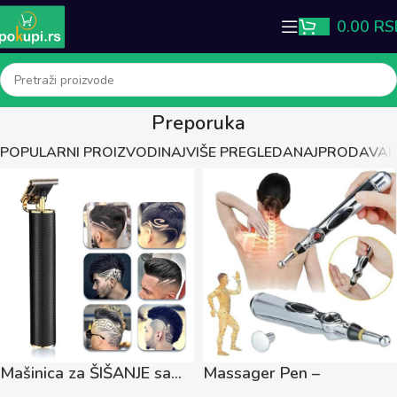
0.00
RS
Preporuka
POPULARNI PROIZVODI
NAJVIŠE PREGLEDA
NAJPRODAVANI
Mašinica za ŠIŠANJE sa...
Massager Pen –
Elektronska...