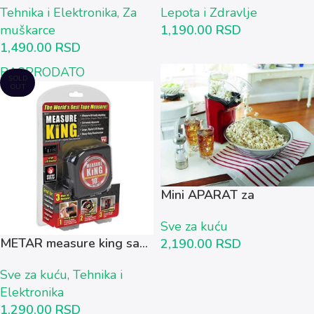
Tehnika i Elektronika
,
Za
Lepota i Zdravlje
muškarce
1,190.00
RSD
1,490.00
RSD
RASPRODATO
SOLD
OUT
Mini APARAT za
pravljenje...
Sve za kuću
METAR measure king sa...
2,190.00
RSD
Sve za kuću
,
Tehnika i
Elektronika
1,290.00
RSD