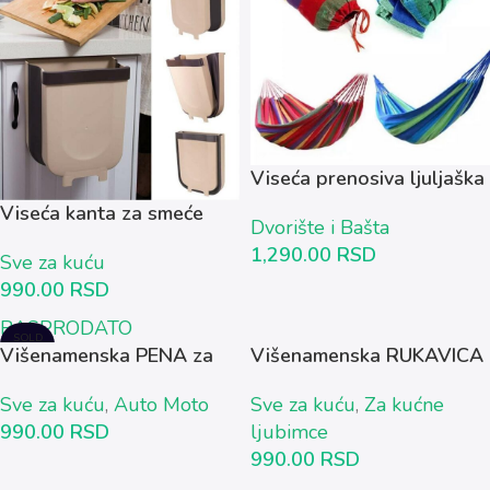
Viseća prenosiva ljuljaška
–...
Viseća kanta za smeće
Dvorište i Bašta
1,290.00
RSD
Sve za kuću
990.00
RSD
RASPRODATO
SOLD
Višenamenska PENA za
Višenamenska RUKAVICA
OUT
čišćenje...
za uklanjanje...
Sve za kuću
,
Auto Moto
Sve za kuću
,
Za kućne
990.00
RSD
ljubimce
990.00
RSD