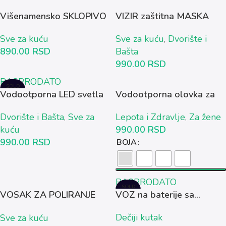
Višenamensko SKLOPIVO
VIZIR zaštitna MASKA
RENDE 4...
za...
Sve za kuću
Sve za kuću
,
Dvorište i
890.00
RSD
Bašta
990.00
RSD
RASPRODATO
SOLD
Vodootporna LED svetla
Vodootporna olovka za
OUT
Rainbow...
Japansko...
Dvorište i Bašta
,
Sve za
Lepota i Zdravlje
,
Za žene
kuću
990.00
RSD
990.00
RSD
BOJA
RASPRODATO
SOLD
VOSAK ZA POLIRANJE
VOZ na baterije sa...
OUT
DRVETA...
Dečiji kutak
Sve za kuću