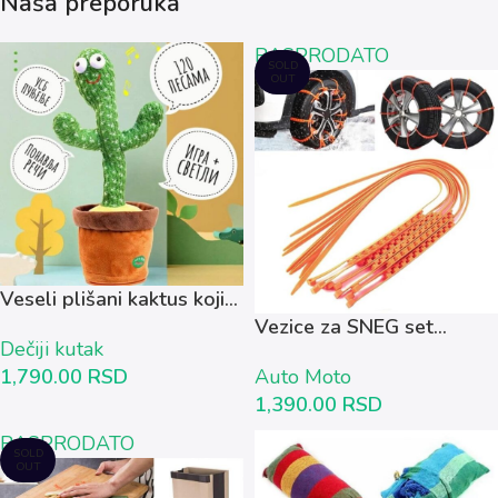
Naša preporuka
RASPRODATO
SOLD
OUT
Veseli plišani kaktus koji...
Vezice za SNEG set...
Dečiji kutak
1,790.00
RSD
Auto Moto
1,390.00
RSD
RASPRODATO
SOLD
OUT