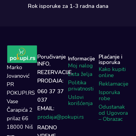
Rok isporuke za 1-3 radna dana​
Poručivanje
Plaćanje i
Informacije
isporuka
INFO
,
Moj nalog
Marko
Kako kupiti
REZERVACIJE,
Lista želja
online
Jovanović
PRODAJA:
Politika
Reklamacije
PR
privatnosti
060 37 37
Isporuka
POKUPI.RS
Uslovi
robe
037
Vase
korišćenja
Odustanak
EMAIL:
Čarapića 2
od Ugovora
prodaja@pokupi.rs
prilaz 66
– Obrazac
18000 Niš
RADNO
VREME