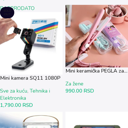
RASPRODATO
SOLD
OUT
Mini keramička PEGLA za...
Mini kamera SQ11 1080P
Za žene
Sve za kuću
,
Tehnika i
990.00
RSD
Elektronika
1,790.00
RSD