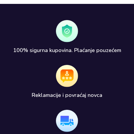
100% sigurna kupovina. Plaćanje pouzećem​
Reklamacije i povraćaj novca​